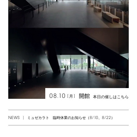
08.10
開館
[
]
月
本日の催しはこちら
NEWS
8/10
8/22
ミュゼカラト 臨時休業のお知らせ（
、
）