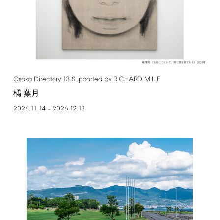
Osaka
Directory
13
Supported
by
RICHARD
MILLE
橘 葉月
2026.11.14
2026.12.13
–