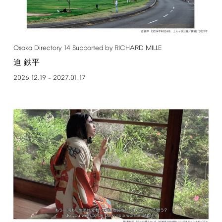
Osaka
Directory
14
Supported
by
RICHARD
MILLE
迫 鉄平
2026.12.19
2027.01.17
–