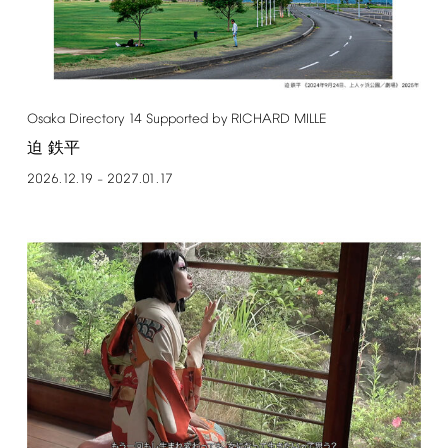
Osaka
Directory
14
Supported
by
RICHARD
MILLE
迫 鉄平
2026.12.19
2027.01.17
–