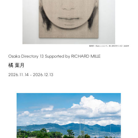
Osaka
Directory
13
Supported
by
RICHARD
MILLE
橘 葉月
2026.11.14
2026.12.13
–