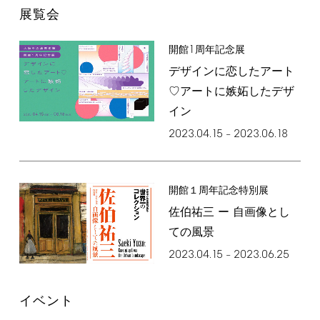
展覧会
1
開館
周年記念展
デザインに恋したアート
♡アートに嫉妬したデザ
イン
2023.04.15
2023.06.18
–
開館１周年記念特別展
佐伯祐三 ー 自画像とし
ての風景
2023.04.15
2023.06.25
–
イベント