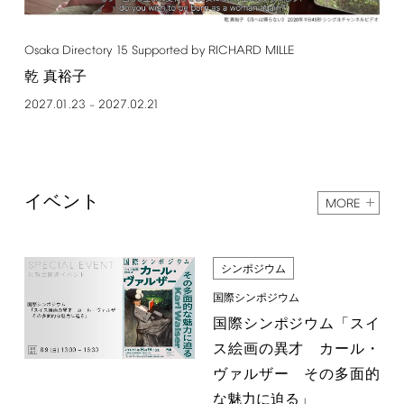
Osaka
Directory
15
Supported
by
RICHARD
MILLE
乾 真裕子
2027.01.23
2027.02.21
–
イベント
MORE
シンポジウム
国際シンポジウム
国際シンポジウム「スイ
ス絵画の異才 カール・
ヴァルザー その多面的
な魅力に迫る」