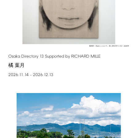
Osaka
Directory
13
Supported
by
RICHARD
MILLE
橘 葉月
2026.11.14
2026.12.13
–