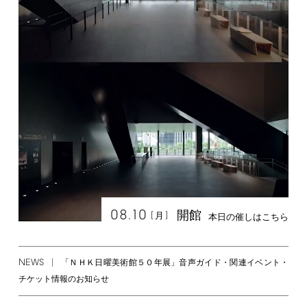
08.10
開館
[
]
月
本日の催しはこちら
NEWS
「ＮＨＫ日曜美術館５０年展」音声ガイド・関連イベント・
チケット情報のお知らせ