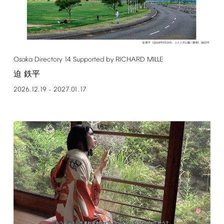
Osaka
Directory
14
Supported
by
RICHARD
MILLE
迫 鉄平
2026.12.19
2027.01.17
–