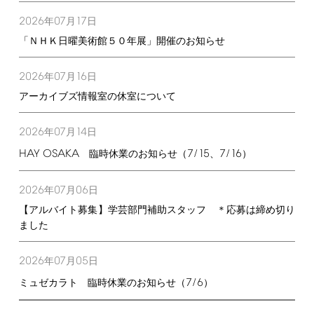
2026
07
17
年
月
日
「ＮＨＫ日曜美術館５０年展」開催のお知らせ
2026
07
16
年
月
日
アーカイブズ情報室の休室について
2026
07
14
年
月
日
HAY
OSAKA
7/15
7/16
臨時休業のお知らせ（
、
）
2026
07
06
年
月
日
【アルバイト募集】学芸部門補助スタッフ ＊応募は締め切り
ました
2026
07
05
年
月
日
7/6
ミュゼカラト 臨時休業のお知らせ（
）