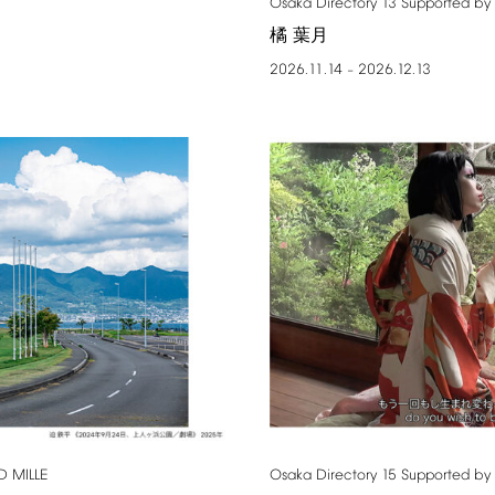
Osaka
Directory
13
Supported
by
橘 葉月
2026.11.14
2026.12.13
–
D
MILLE
Osaka
Directory
15
Supported
by