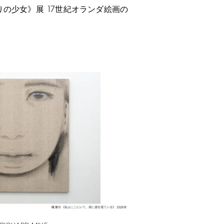
17
りの少女》展
世紀オランダ絵画の