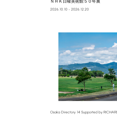
ＮＨＫ日曜美術館５０年展
2026.10.10
2026.12.20
–
Osaka
Directory
14
Supported
by
RICHAR