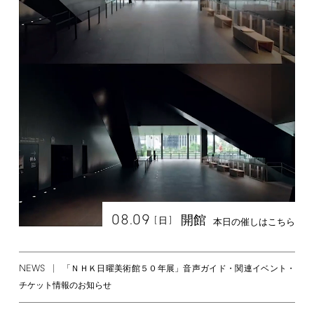
08.09
開館
[
]
日
本日の催しはこちら
NEWS
「ＮＨＫ日曜美術館５０年展」音声ガイド・関連イベント・
チケット情報のお知らせ