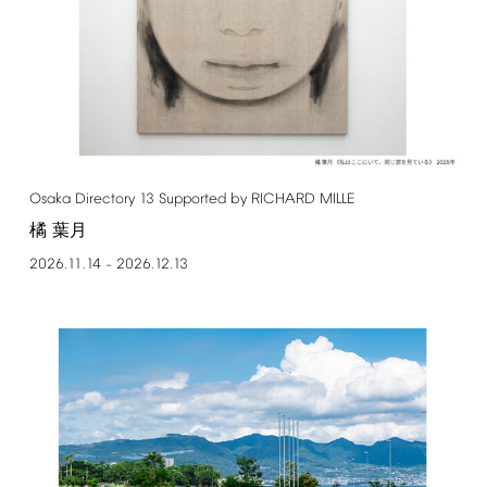
Osaka
Directory
13
Supported
by
RICHARD
MILLE
橘 葉月
2026.11.14
2026.12.13
–