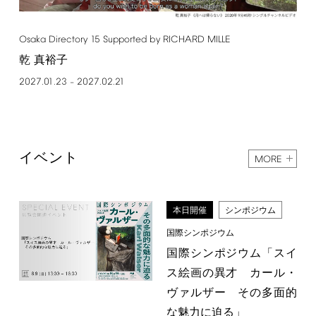
Osaka
Directory
15
Supported
by
RICHARD
MILLE
乾 真裕子
2027.01.23
2027.02.21
–
イベント
MORE
本日開催
シンポジウム
国際シンポジウム
国際シンポジウム「スイ
ス絵画の異才 カール・
ヴァルザー その多面的
な魅力に迫る」