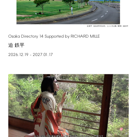
Osaka
Directory
14
Supported
by
RICHARD
MILLE
迫 鉄平
2026.12.19
2027.01.17
–