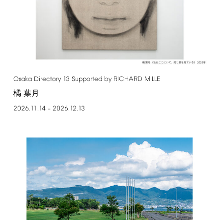
Osaka
Directory
13
Supported
by
RICHARD
MILLE
橘 葉月
2026.11.14
2026.12.13
–