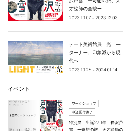
沢芦雪 ー奇想の旅、天
才絵師の全貌ー
2023.10.07
2023.12.03
–
テート美術館展 光 ―
ターナー、印象派から現
代へ
2023.10.26
2024.01.14
–
イベント
ワークショップ
申込受付終了
270
特別展 生誕
年 長沢芦
雪 ー奇想の旅、天才絵師の