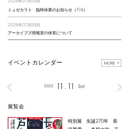
2026
07
05
年
月
日
7/6
ミュゼカラト 臨時休業のお知らせ（
）
2026
07
04
年
月
日
アーカイブズ情報室の休室について
イベントカレンダー
MORE
11
11
2023
Sat
展覧会
270
特別展 生誕
年 長