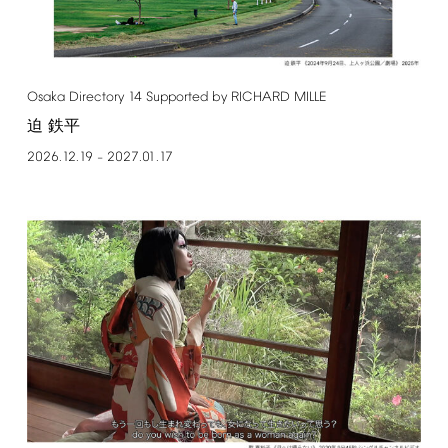
Osaka
Directory
14
Supported
by
RICHARD
MILLE
迫 鉄平
2026.12.19
2027.01.17
–