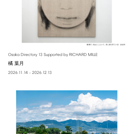
Osaka
Directory
13
Supported
by
RICHARD
MILLE
橘 葉月
2026.11.14
2026.12.13
–