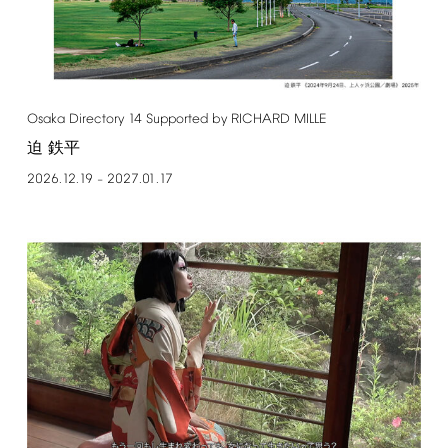
Osaka
Directory
14
Supported
by
RICHARD
MILLE
迫 鉄平
2026.12.19
2027.01.17
–