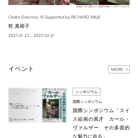
Osaka
Directory
15
Supported
by
RICHARD
MILLE
乾 真裕子
2027.01.23
2027.02.21
–
イベント
MORE
シンポジウム
国際シンポジウム
国際シンポジウム「スイ
ス絵画の異才 カール・
ヴァルザー その多面的
な魅力に迫る」