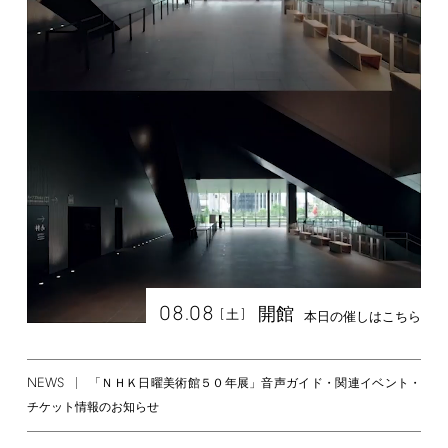
08.08
開館
[
]
土
本日の催しはこちら
NEWS
「ＮＨＫ日曜美術館５０年展」音声ガイド・関連イベント・
チケット情報のお知らせ