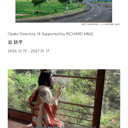
Osaka
Directory
14
Supported
by
RICHARD
MILLE
迫 鉄平
2026.12.19
2027.01.17
–