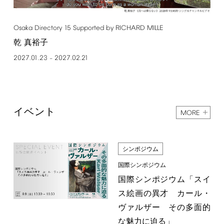
Osaka
Directory
15
Supported
by
RICHARD
MILLE
乾 真裕子
2027.01.23
2027.02.21
–
イベント
MORE
シンポジウム
国際シンポジウム
国際シンポジウム「スイ
ス絵画の異才 カール・
ヴァルザー その多面的
な魅力に迫る」