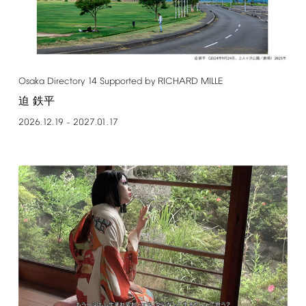
Osaka
Directory
14
Supported
by
RICHARD
MILLE
迫 鉄平
2026.12.19
2027.01.17
–