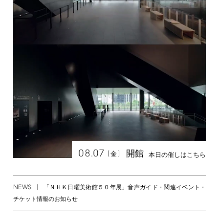
08.07
開館
[
]
金
本日の催しはこちら
NEWS
「ＮＨＫ日曜美術館５０年展」音声ガイド・関連イベント・
チケット情報のお知らせ