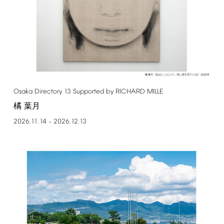
Osaka
Directory
13
Supported
by
RICHARD
MILLE
橘 葉月
2026.11.14
2026.12.13
–