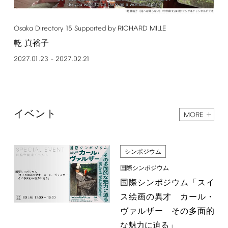
Osaka
Directory
15
Supported
by
RICHARD
MILLE
乾 真裕子
2027.01.23
2027.02.21
–
イベント
MORE
シンポジウム
国際シンポジウム
国際シンポジウム「スイ
ス絵画の異才 カール・
ヴァルザー その多面的
な魅力に迫る」