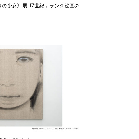
17
りの少女》展
世紀オランダ絵画の