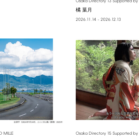
Osaka
Directory
13
Supported
by
橘 葉月
2026.11.14
2026.12.13
–
D
MILLE
Osaka
Directory
15
Supported
by