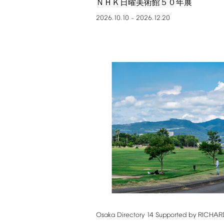
ＮＨＫ日曜美術館５０年展
2026.10.10
2026.12.20
–
Osaka
Directory
14
Supported
by
RICHAR