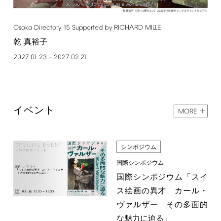
Osaka
Directory
15
Supported
by
RICHARD
MILLE
乾 真裕子
2027.01.23
2027.02.21
–
イベント
MORE
シンポジウム
国際シンポジウム
国際シンポジウム「スイ
ス絵画の異才 カール・
ヴァルザー その多面的
な魅力に迫る」