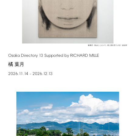
Osaka
Directory
13
Supported
by
RICHARD
MILLE
橘 葉月
2026.11.14
2026.12.13
–