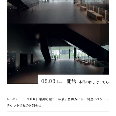
08.08
開館
[
]
土
本日の催しはこちら
NEWS
「ＮＨＫ日曜美術館５０年展」音声ガイド・関連イベント・
チケット情報のお知らせ