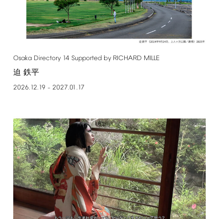
Osaka
Directory
14
Supported
by
RICHARD
MILLE
迫 鉄平
2026.12.19
2027.01.17
–