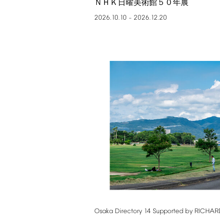
ＮＨＫ日曜美術館５０年展
2026.10.10
2026.12.20
–
Osaka
Directory
14
Supported
by
RICHAR