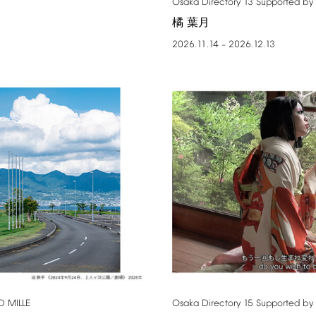
Osaka
Directory
13
Supported
by
橘 葉月
2026.11.14
2026.12.13
–
D
MILLE
Osaka
Directory
15
Supported
by