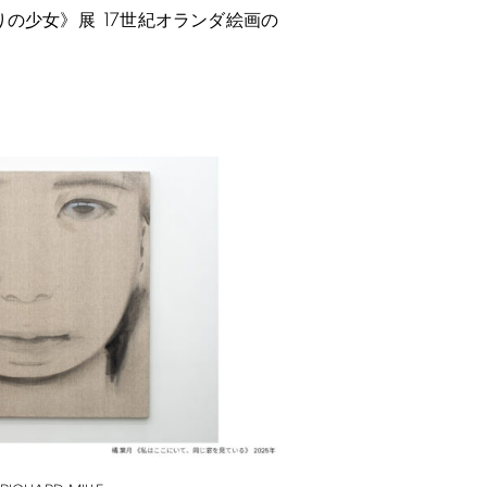
17
りの少女》展
世紀オランダ絵画の