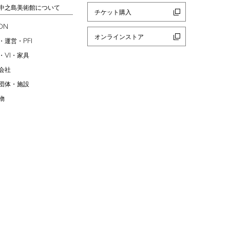
中之島美術館について
チケット購入
ION
オンラインストア
PFI
・運営・
VI
・
・家具
会社
団体・施設
物