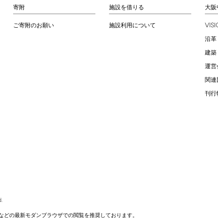
寄附
施設を借りる
大阪
VIS
ご寄附のお願い
施設利用について
沿革
建築
運営
関連
刊行
.
などの最新モダンブラウザでの閲覧を推奨しております。