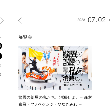
07
02
2026
土
展覧会
4
1
8
5
驚異の部屋の私たち、消滅せよ。— 森村
泰昌・ヤノベケンジ・やなぎみわ —