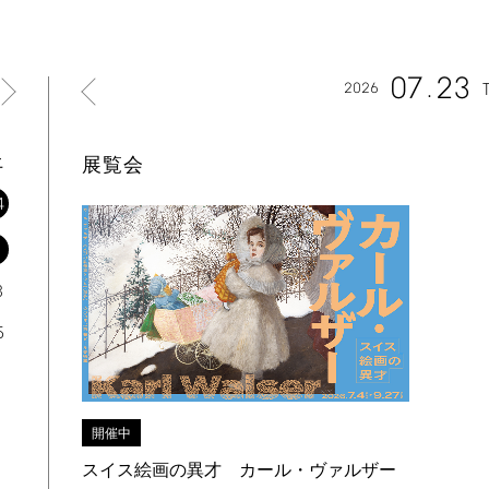
07
23
2026
土
展覧会
4
1
8
5
開催中
スイス絵画の異才 カール・ヴァルザー