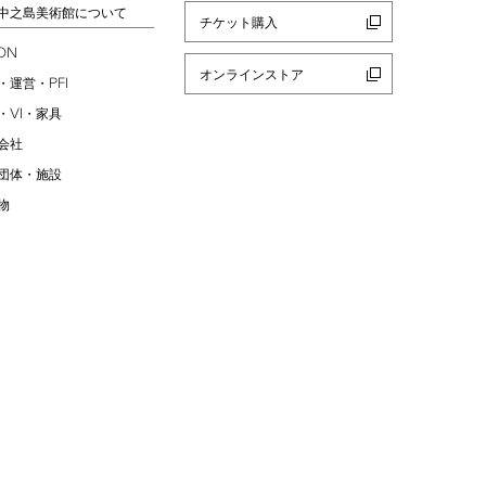
中之島美術館について
チケット購入
ION
オンラインストア
PFI
・運営・
VI
・
・家具
会社
団体・施設
物