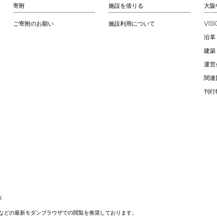
寄附
施設を借りる
大阪
VIS
ご寄附のお願い
施設利用について
沿革
建築
運営
関連
刊行
.
などの最新モダンブラウザでの閲覧を推奨しております。