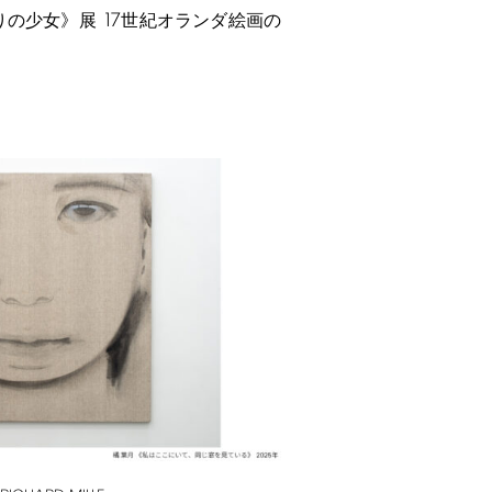
17
りの少女》展
世紀オランダ絵画の