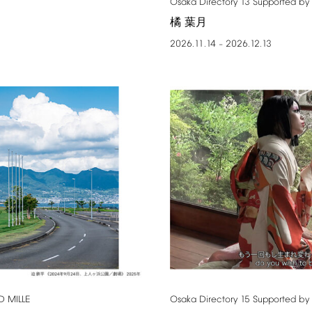
Osaka
Directory
13
Supported
by
橘 葉月
2026.11.14
2026.12.13
–
D
MILLE
Osaka
Directory
15
Supported
by