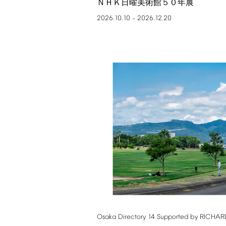
ＮＨＫ日曜美術館５０年展
2026.10.10
2026.12.20
–
Osaka
Directory
14
Supported
by
RICHAR