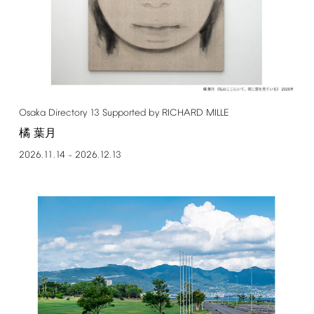
Osaka
Directory
13
Supported
by
RICHARD
MILLE
橘 葉月
2026.11.14
2026.12.13
–