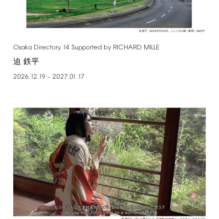
Osaka
Directory
14
Supported
by
RICHARD
MILLE
迫 鉄平
2026.12.19
2027.01.17
–