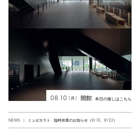
08.10
開館
[
]
月
本日の催しはこちら
NEWS
8/10
8/22
ミュゼカラト 臨時休業のお知らせ（
、
）