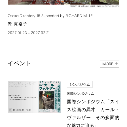
Osaka
Directory
15
Supported
by
RICHARD
MILLE
乾 真裕子
2027.01.23
2027.02.21
–
イベント
MORE
シンポジウム
国際シンポジウム
国際シンポジウム「スイ
ス絵画の異才 カール・
ヴァルザー その多面的
な魅力に迫る」