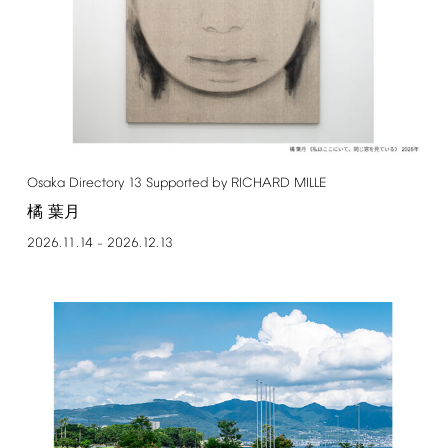
Osaka
Directory
13
Supported
by
RICHARD
MILLE
橘 葉月
2026.11.14
2026.12.13
–