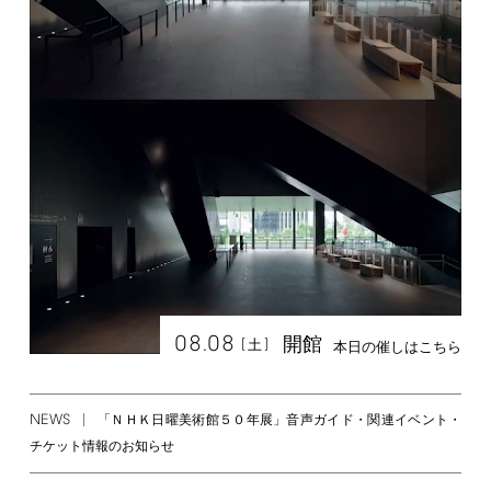
08.08
開館
[
]
土
本日の催しはこちら
NEWS
「ＮＨＫ日曜美術館５０年展」音声ガイド・関連イベント・
チケット情報のお知らせ