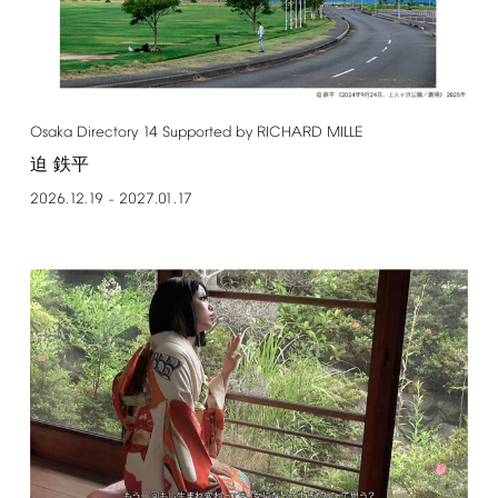
Osaka
Directory
14
Supported
by
RICHARD
MILLE
迫 鉄平
2026.12.19
2027.01.17
–