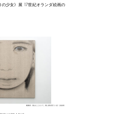
17
りの少女》展
世紀オランダ絵画の