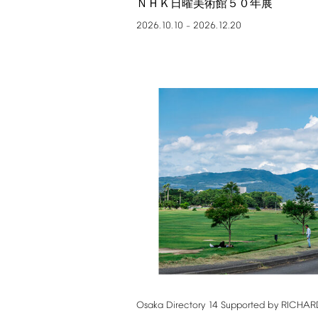
ＮＨＫ日曜美術館５０年展
2026.10.10
2026.12.20
–
Osaka
Directory
14
Supported
by
RICHAR