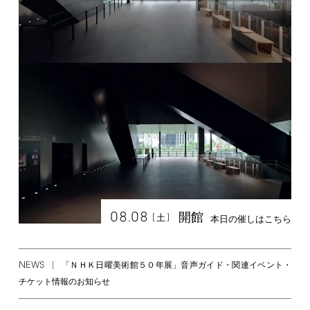
08.08
開館
[
]
土
本日の催しはこちら
NEWS
「ＮＨＫ日曜美術館５０年展」音声ガイド・関連イベント・
チケット情報のお知らせ