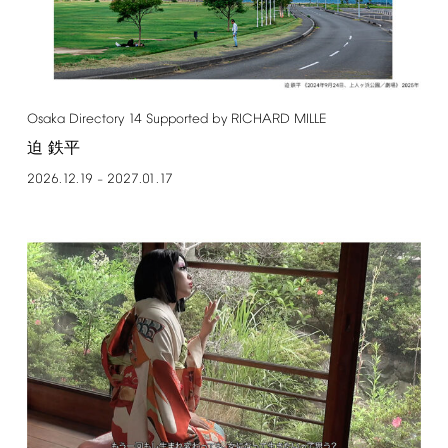
Osaka
Directory
14
Supported
by
RICHARD
MILLE
迫 鉄平
2026.12.19
2027.01.17
–