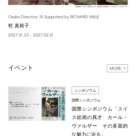
Osaka
Directory
15
Supported
by
RICHARD
MILLE
乾 真裕子
2027.01.23
2027.02.21
–
イベント
MORE
シンポジウム
国際シンポジウム
国際シンポジウム「スイ
ス絵画の異才 カール・
ヴァルザー その多面的
な魅力に迫る」