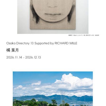
Osaka
Directory
13
Supported
by
RICHARD
MILLE
橘 葉月
2026.11.14
2026.12.13
–