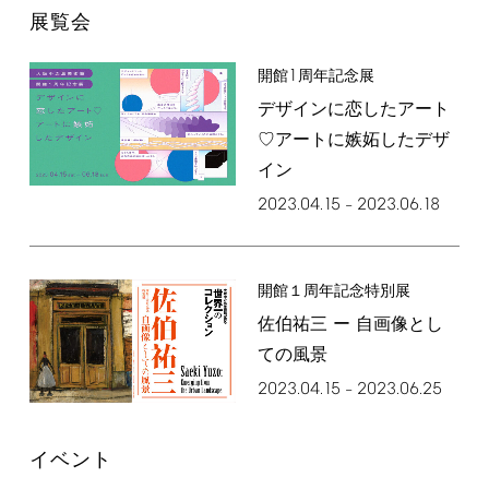
展覧会
1
開館
周年記念展
デザインに恋したアート
♡アートに嫉妬したデザ
イン
2023.04.15
2023.06.18
–
開館１周年記念特別展
佐伯祐三 ー 自画像とし
ての風景
2023.04.15
2023.06.25
–
イベント