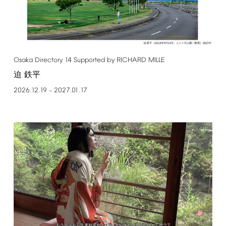
Osaka
Directory
14
Supported
by
RICHARD
MILLE
迫 鉄平
2026.12.19
2027.01.17
–