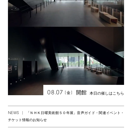
08.07
開館
[
]
金
本日の催しはこちら
NEWS
「ＮＨＫ日曜美術館５０年展」音声ガイド・関連イベント・
チケット情報のお知らせ