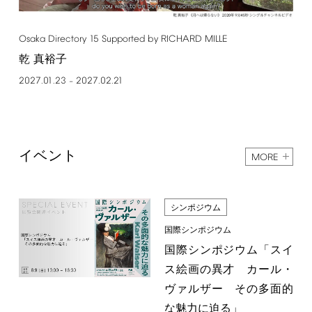
Osaka
Directory
15
Supported
by
RICHARD
MILLE
乾 真裕子
2027.01.23
2027.02.21
–
イベント
MORE
シンポジウム
国際シンポジウム
国際シンポジウム「スイ
ス絵画の異才 カール・
ヴァルザー その多面的
な魅力に迫る」