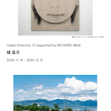
Osaka
Directory
13
Supported
by
RICHARD
MILLE
橘 葉月
2026.11.14
2026.12.13
–