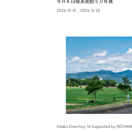
ＮＨＫ日曜美術館５０年展
2026.10.10
2026.12.20
–
Osaka
Directory
14
Supported
by
RICHAR