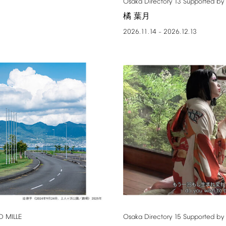
Osaka
Directory
13
Supported
by
橘 葉月
2026.11.14
2026.12.13
–
D
MILLE
Osaka
Directory
15
Supported
by