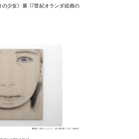
17
りの少女》展
世紀オランダ絵画の