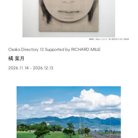
Osaka
Directory
13
Supported
by
RICHARD
MILLE
橘 葉月
2026.11.14
2026.12.13
–