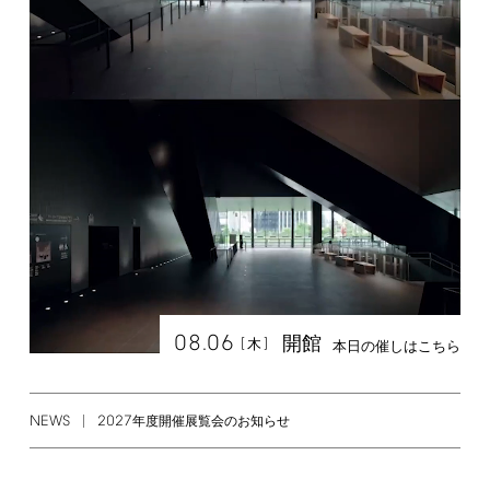
08.06
開館
[
]
木
本日の催しはこちら
NEWS
2027
年度開催展覧会のお知らせ