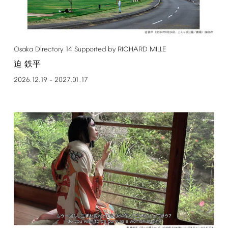
Osaka
Directory
14
Supported
by
RICHARD
MILLE
迫 鉄平
2026.12.19
2027.01.17
–