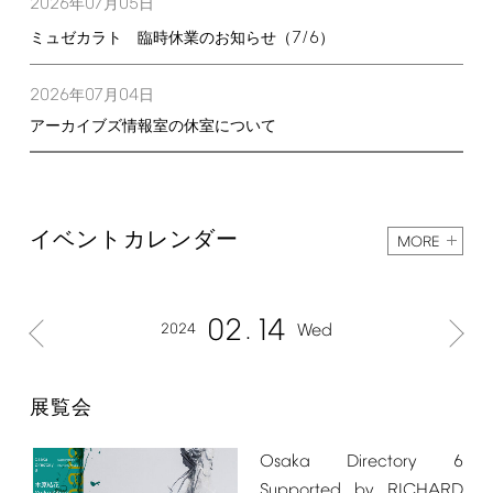
2026
07
05
年
月
日
7/6
ミュゼカラト 臨時休業のお知らせ（
）
2026
07
04
年
月
日
アーカイブズ情報室の休室について
イベントカレンダー
MORE
02
14
2024
Wed
展覧会
Osaka
Directory
6
Supported
by
RICHARD