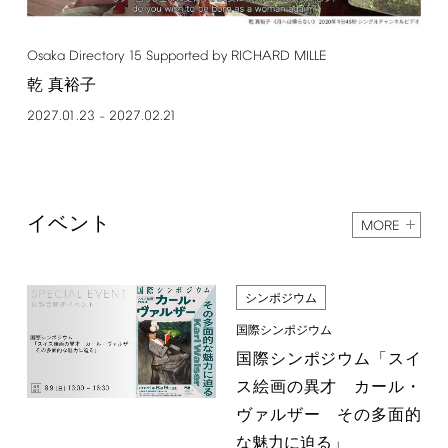
Osaka
Directory
15
Supported
by
RICHARD
MILLE
乾 真裕子
2027.01.23
2027.02.21
–
イベント
MORE
シンポジウム
国際シンポジウム
国際シンポジウム「スイ
ス絵画の異才 カール・
ヴァルザー その多面的
な魅力に迫る」