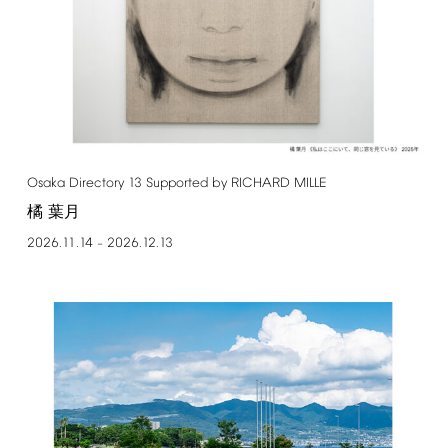
Osaka
Directory
13
Supported
by
RICHARD
MILLE
橘 葉月
2026.11.14
2026.12.13
–