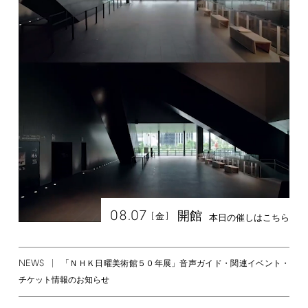
08.07
開館
[
]
金
本日の催しはこちら
NEWS
「ＮＨＫ日曜美術館５０年展」音声ガイド・関連イベント・
チケット情報のお知らせ