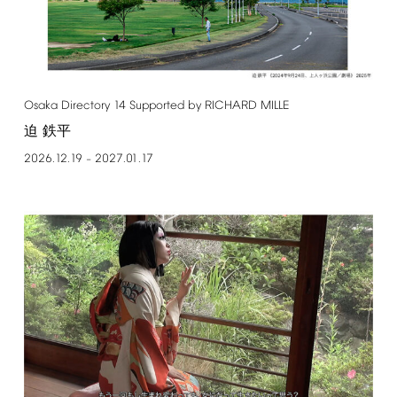
Osaka
Directory
14
Supported
by
RICHARD
MILLE
迫 鉄平
2026.12.19
2027.01.17
–