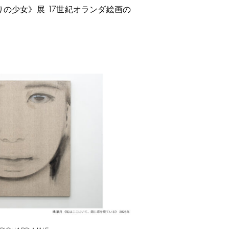
17
りの少女》展
世紀オランダ絵画の