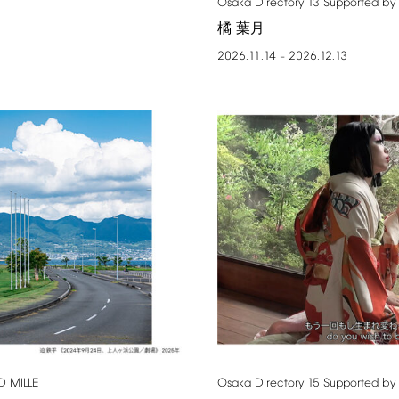
Osaka
Directory
13
Supported
by
橘 葉月
2026.11.14
2026.12.13
–
D
MILLE
Osaka
Directory
15
Supported
by