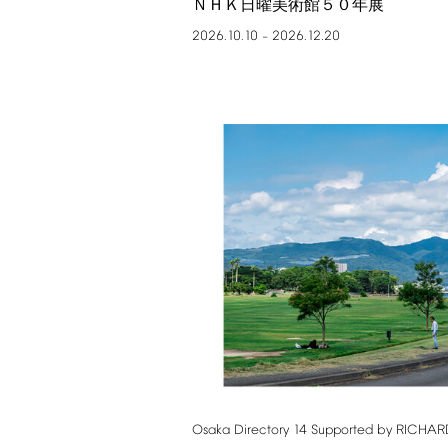
ＮＨＫ日曜美術館５０年展
2026.10.10
2026.12.20
–
Osaka
Directory
14
Supported
by
RICHAR