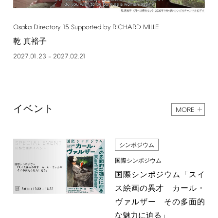
Osaka
Directory
15
Supported
by
RICHARD
MILLE
乾 真裕子
2027.01.23
2027.02.21
–
イベント
MORE
シンポジウム
国際シンポジウム
国際シンポジウム「スイ
ス絵画の異才 カール・
ヴァルザー その多面的
な魅力に迫る」