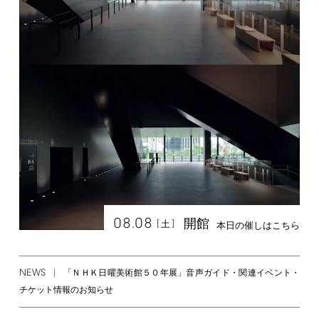
08.08
開館
[
]
土
本日の催しはこちら
NEWS
「ＮＨＫ日曜美術館５０年展」音声ガイド・関連イベント・
チケット情報のお知らせ