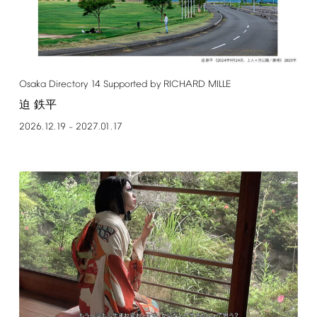
Osaka
Directory
14
Supported
by
RICHARD
MILLE
迫 鉄平
2026.12.19
2027.01.17
–