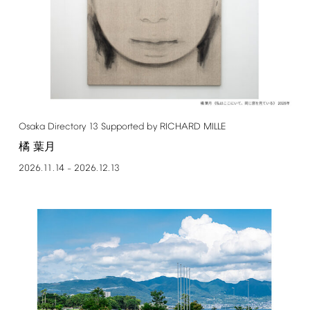
Osaka
Directory
13
Supported
by
RICHARD
MILLE
橘 葉月
2026.11.14
2026.12.13
–