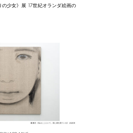
17
りの少女》展
世紀オランダ絵画の