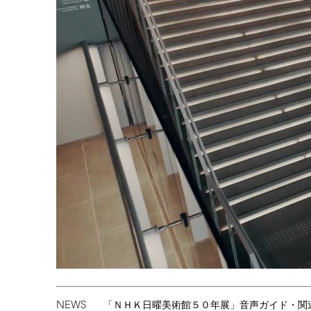
NEWS
「ＮＨＫ日曜美術館５０年展」音声ガイド・関