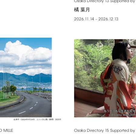
Osaka
Directory
13
Supported
by
橘 葉月
2026.11.14
2026.12.13
–
D
MILLE
Osaka
Directory
15
Supported
by