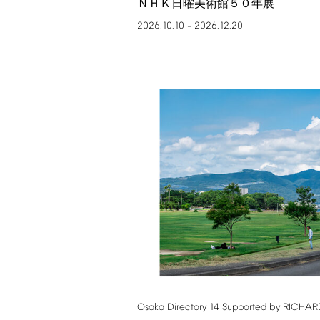
ＮＨＫ日曜美術館５０年展
2026.10.10
2026.12.20
–
Osaka
Directory
14
Supported
by
RICHAR