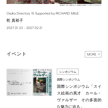
Osaka
Directory
15
Supported
by
RICHARD
MILLE
乾 真裕子
2027.01.23
2027.02.21
–
イベント
MORE
シンポジウム
国際シンポジウム
国際シンポジウム「スイ
ス絵画の異才 カール・
ヴァルザー その多面的
な魅力に迫る」