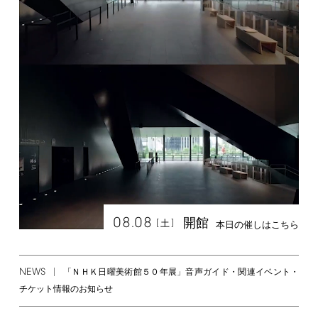
08.08
開館
[
]
土
本日の催しはこちら
NEWS
「ＮＨＫ日曜美術館５０年展」音声ガイド・関連イベント・
チケット情報のお知らせ