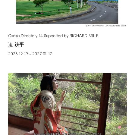
Osaka
Directory
14
Supported
by
RICHARD
MILLE
迫 鉄平
2026.12.19
2027.01.17
–