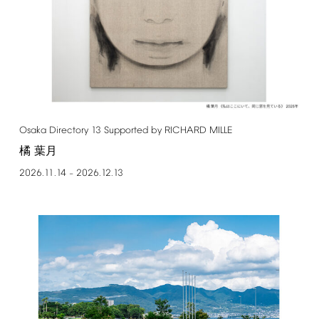
Osaka
Directory
13
Supported
by
RICHARD
MILLE
橘 葉月
2026.11.14
2026.12.13
–