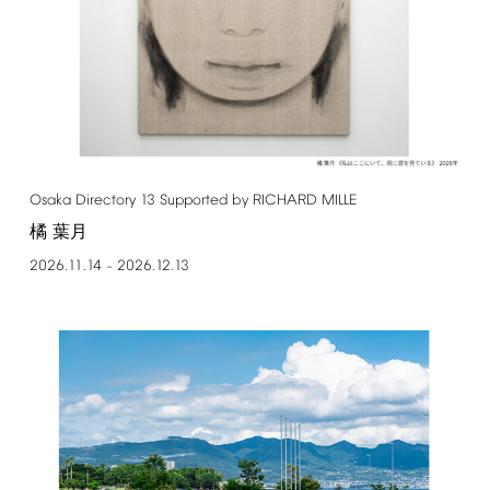
Osaka
Directory
13
Supported
by
RICHARD
MILLE
橘 葉月
2026.11.14
2026.12.13
–