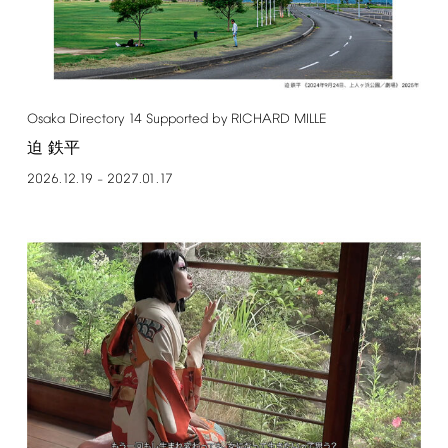
Osaka
Directory
14
Supported
by
RICHARD
MILLE
迫 鉄平
2026.12.19
2027.01.17
–