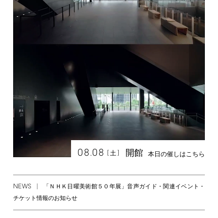
08.08
開館
[
]
土
本日の催しはこちら
NEWS
「ＮＨＫ日曜美術館５０年展」音声ガイド・関連イベント・
チケット情報のお知らせ