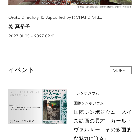
Osaka
Directory
15
Supported
by
RICHARD
MILLE
乾 真裕子
2027.01.23
2027.02.21
–
イベント
MORE
シンポジウム
国際シンポジウム
国際シンポジウム「スイ
ス絵画の異才 カール・
ヴァルザー その多面的
な魅力に迫る」