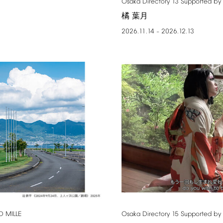
Osaka
Directory
13
Supported
by
橘 葉月
2026.11.14
2026.12.13
–
D
MILLE
Osaka
Directory
15
Supported
by