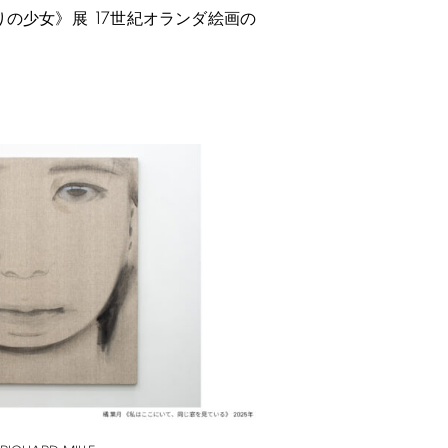
17
りの少女》展
世紀オランダ絵画の