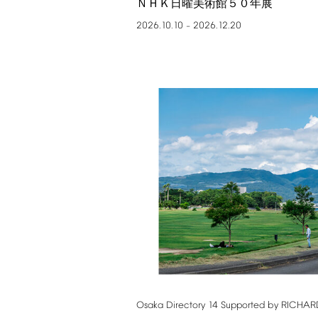
ＮＨＫ日曜美術館５０年展
2026.10.10
2026.12.20
–
Osaka
Directory
14
Supported
by
RICHAR