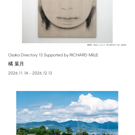
Osaka
Directory
13
Supported
by
RICHARD
MILLE
橘 葉月
2026.11.14
2026.12.13
–