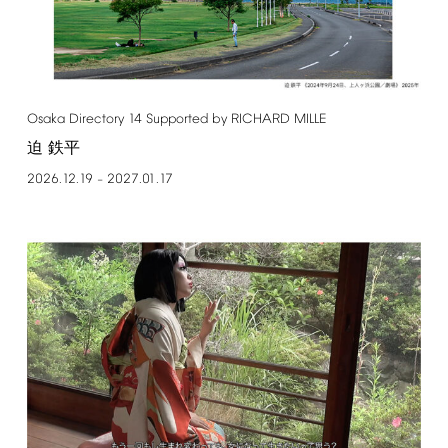
Osaka
Directory
14
Supported
by
RICHARD
MILLE
迫 鉄平
2026.12.19
2027.01.17
–