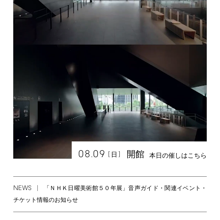
08.09
開館
[
]
日
本日の催しはこちら
NEWS
「ＮＨＫ日曜美術館５０年展」音声ガイド・関連イベント・
チケット情報のお知らせ