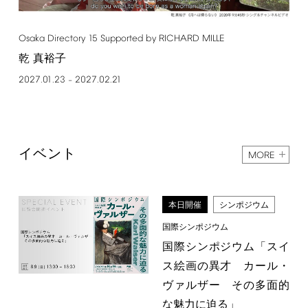
Osaka
Directory
15
Supported
by
RICHARD
MILLE
乾 真裕子
2027.01.23
2027.02.21
–
イベント
MORE
本日開催
シンポジウム
国際シンポジウム
国際シンポジウム「スイ
ス絵画の異才 カール・
ヴァルザー その多面的
な魅力に迫る」