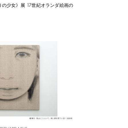
17
りの少女》展
世紀オランダ絵画の