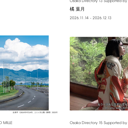
Osaka
Directory
13
Supported
by
橘 葉月
2026.11.14
2026.12.13
–
D
MILLE
Osaka
Directory
15
Supported
by