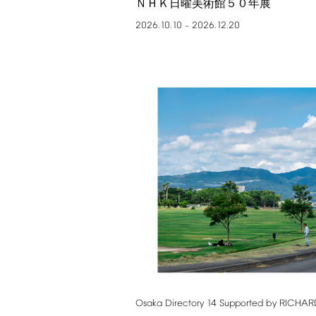
ＮＨＫ日曜美術館５０年展
2026.10.10
2026.12.20
–
Osaka
Directory
14
Supported
by
RICHAR