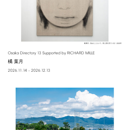
Osaka
Directory
13
Supported
by
RICHARD
MILLE
橘 葉月
2026.11.14
2026.12.13
–