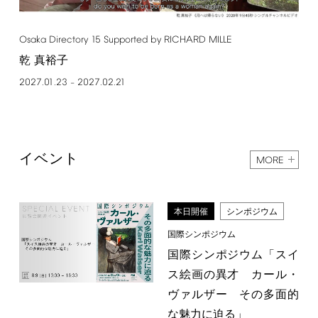
Osaka
Directory
15
Supported
by
RICHARD
MILLE
乾 真裕子
2027.01.23
2027.02.21
–
イベント
MORE
本日開催
シンポジウム
国際シンポジウム
国際シンポジウム「スイ
ス絵画の異才 カール・
ヴァルザー その多面的
な魅力に迫る」