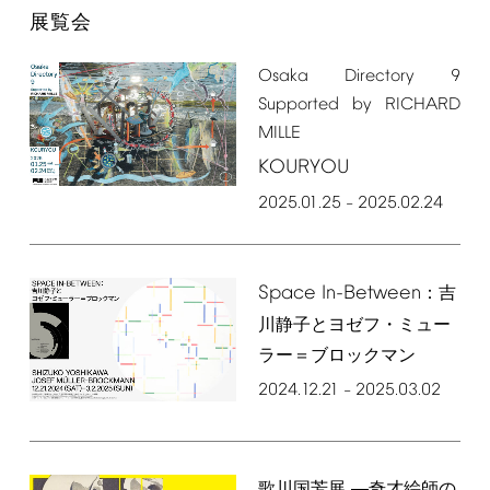
展覧会
Osaka
Directory
9
Supported
by
RICHARD
MILLE
KOURYOU
2025.01.25
2025.02.24
–
Space
In-Between
：吉
川静子とヨゼフ・ミュー
ラー＝ブロックマン
2024.12.21
2025.03.02
–
歌川国芳展 ―奇才絵師の