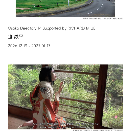
Osaka
Directory
14
Supported
by
RICHARD
MILLE
迫 鉄平
2026.12.19
2027.01.17
–