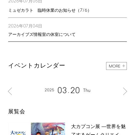
2026
07
05
年
月
日
7/6
ミュゼカラト 臨時休業のお知らせ（
）
2026
07
04
年
月
日
アーカイブズ情報室の休室について
イベントカレンダー
MORE
03
20
2025
Thu
展覧会
大カプコン展 ―世界を魅