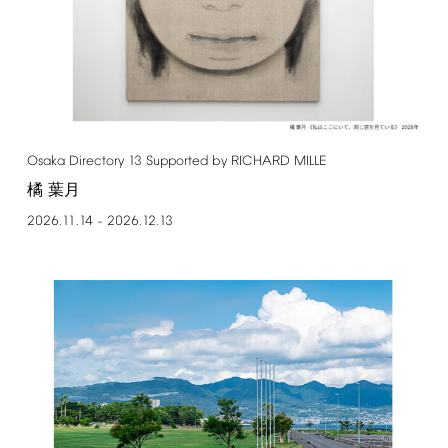
Osaka
Directory
13
Supported
by
RICHARD
MILLE
橘 葉月
2026.11.14
2026.12.13
–