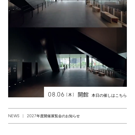
08.06
開館
[
]
木
本日の催しはこちら
NEWS
2027
年度開催展覧会のお知らせ