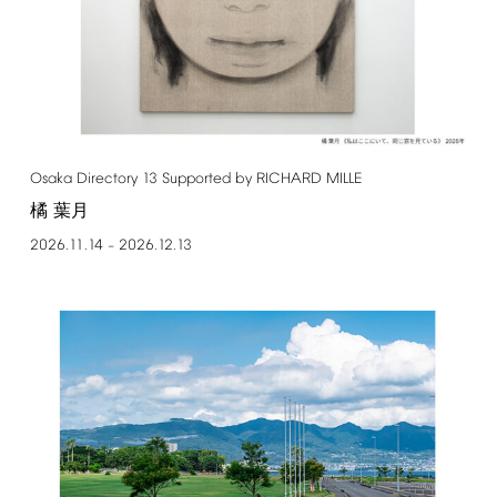
Osaka
Directory
13
Supported
by
RICHARD
MILLE
橘 葉月
2026.11.14
2026.12.13
–