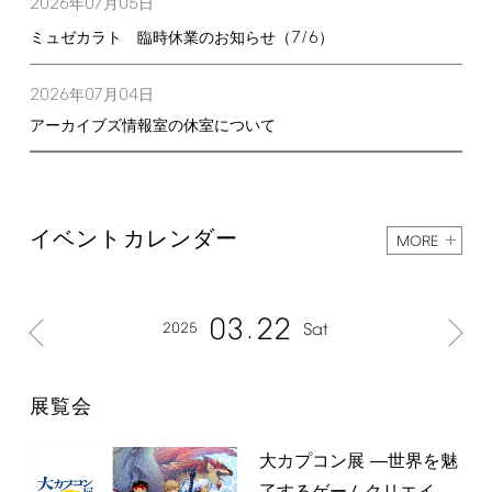
2026
07
05
年
月
日
7/6
ミュゼカラト 臨時休業のお知らせ（
）
2026
07
04
年
月
日
アーカイブズ情報室の休室について
イベントカレンダー
MORE
03
22
2025
Sat
展覧会
大カプコン展 ―世界を魅