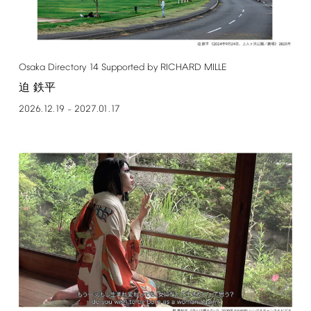
Osaka
Directory
14
Supported
by
RICHARD
MILLE
迫 鉄平
2026.12.19
2027.01.17
–