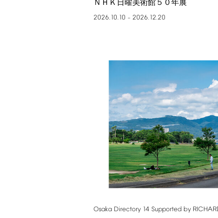
ＮＨＫ日曜美術館５０年展
2026.10.10
2026.12.20
–
Osaka
Directory
14
Supported
by
RICHAR