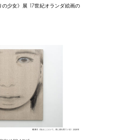
17
りの少女》展
世紀オランダ絵画の