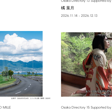
Osaka
Directory
13
Supported
by
橘 葉月
2026.11.14
2026.12.13
–
D
MILLE
Osaka
Directory
15
Supported
by