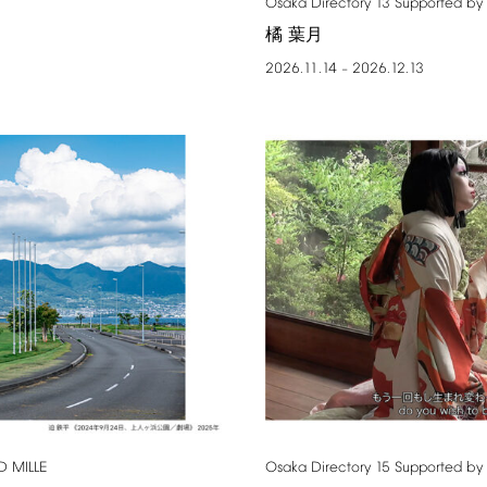
Osaka
Directory
13
Supported
by
橘 葉月
2026.11.14
2026.12.13
–
D
MILLE
Osaka
Directory
15
Supported
by