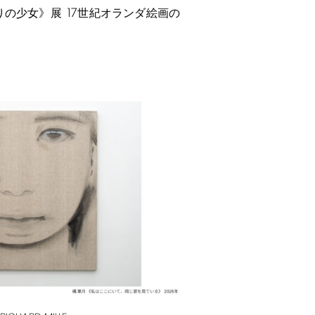
17
りの少女》展
世紀オランダ絵画の