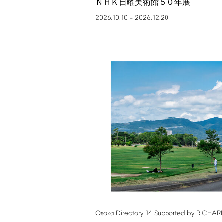
ＮＨＫ日曜美術館５０年展
2026.10.10
2026.12.20
–
Osaka
Directory
14
Supported
by
RICHAR