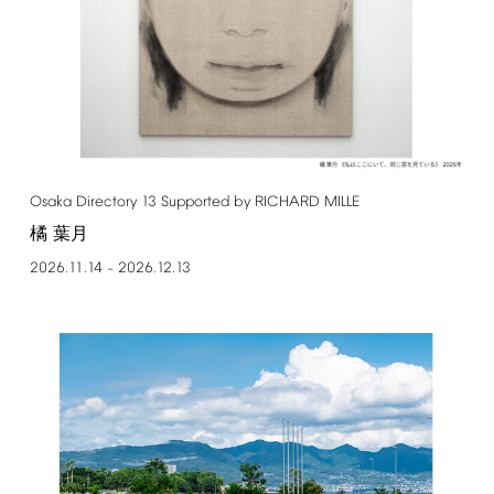
Osaka
Directory
13
Supported
by
RICHARD
MILLE
橘 葉月
2026.11.14
2026.12.13
–