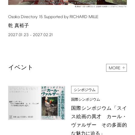
Osaka
Directory
15
Supported
by
RICHARD
MILLE
乾 真裕子
2027.01.23
2027.02.21
–
イベント
MORE
シンポジウム
国際シンポジウム
国際シンポジウム「スイ
ス絵画の異才 カール・
ヴァルザー その多面的
な魅力に迫る」