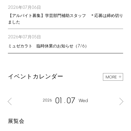
2026
07
06
年
月
日
【アルバイト募集】学芸部門補助スタッフ ＊応募は締め切り
ました
2026
07
05
年
月
日
7/6
ミュゼカラト 臨時休業のお知らせ（
）
イベントカレンダー
MORE
01
07
2026
Wed
展覧会