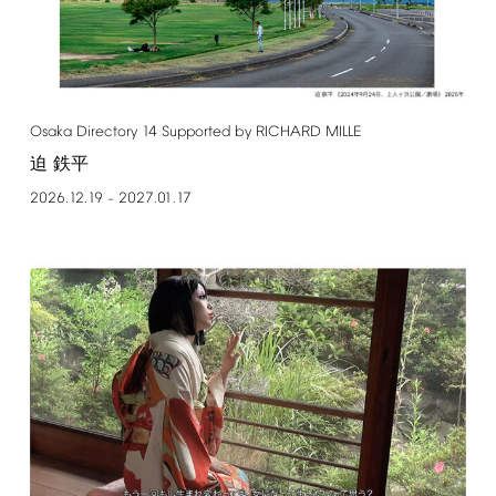
Osaka
Directory
14
Supported
by
RICHARD
MILLE
迫 鉄平
2026.12.19
2027.01.17
–