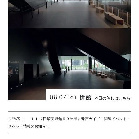
08.07
開館
[
]
金
本日の催しはこちら
NEWS
「ＮＨＫ日曜美術館５０年展」音声ガイド・関連イベント・
チケット情報のお知らせ