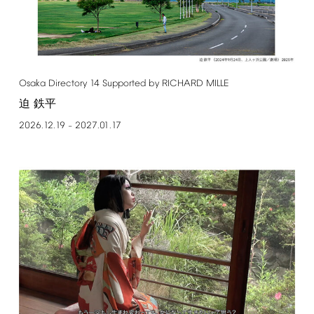
Osaka
Directory
14
Supported
by
RICHARD
MILLE
迫 鉄平
2026.12.19
2027.01.17
–