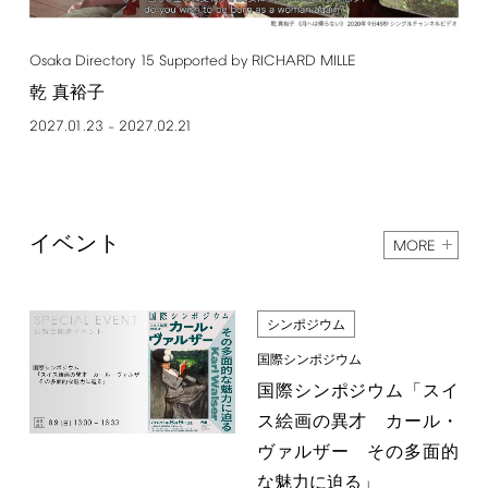
Osaka
Directory
15
Supported
by
RICHARD
MILLE
乾 真裕子
2027.01.23
2027.02.21
–
イベント
MORE
シンポジウム
国際シンポジウム
国際シンポジウム「スイ
ス絵画の異才 カール・
ヴァルザー その多面的
な魅力に迫る」