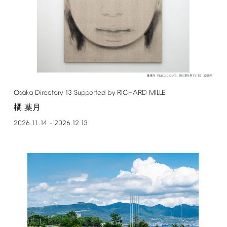
Osaka
Directory
13
Supported
by
RICHARD
MILLE
橘 葉月
2026.11.14
2026.12.13
–