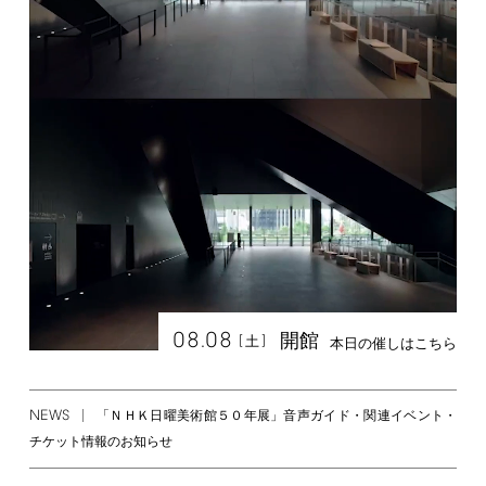
08.08
開館
[
]
土
本日の催しはこちら
NEWS
「ＮＨＫ日曜美術館５０年展」音声ガイド・関連イベント・
チケット情報のお知らせ