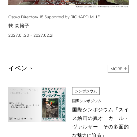
Osaka
Directory
15
Supported
by
RICHARD
MILLE
乾 真裕子
2027.01.23
2027.02.21
–
イベント
MORE
シンポジウム
国際シンポジウム
国際シンポジウム「スイ
ス絵画の異才 カール・
ヴァルザー その多面的
な魅力に迫る」