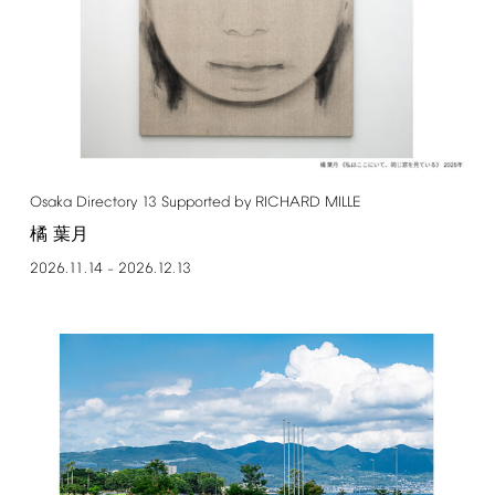
Osaka
Directory
13
Supported
by
RICHARD
MILLE
橘 葉月
2026.11.14
2026.12.13
–