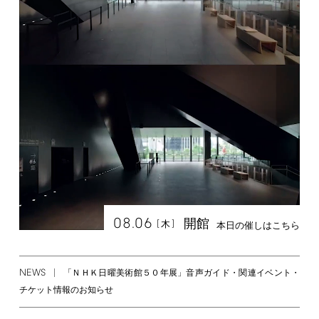
08.06
開館
[
]
木
本日の催しはこちら
NEWS
「ＮＨＫ日曜美術館５０年展」音声ガイド・関連イベント・
チケット情報のお知らせ