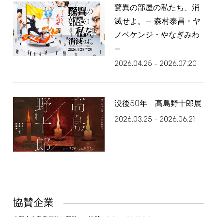
驚異の部屋の私たち、消
滅せよ。— 森村泰昌・ヤ
ノベケンジ・やなぎみわ
—
2026.04.25
2026.07.20
–
50
没後
年 髙島野十郎展
2026.03.25
2026.06.21
–
協賛企業