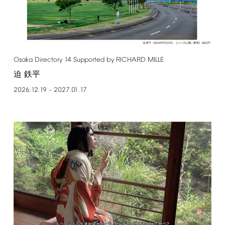
Osaka
Directory
14
Supported
by
RICHARD
MILLE
迫 鉄平
2026.12.19
2027.01.17
–