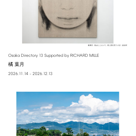
Osaka
Directory
13
Supported
by
RICHARD
MILLE
橘 葉月
2026.11.14
2026.12.13
–