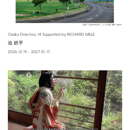
Osaka
Directory
14
Supported
by
RICHARD
MILLE
迫 鉄平
2026.12.19
2027.01.17
–