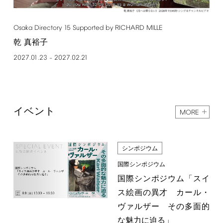
Osaka
Directory
15
Supported
by
RICHARD
MILLE
乾 真裕子
2027.01.23
2027.02.21
–
イベント
MORE
シンポジウム
国際シンポジウム
国際シンポジウム「スイ
ス絵画の異才 カール・
ヴァルザー その多面的
な魅力に迫る」