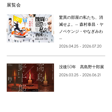
展覧会
驚異の部屋の私たち、消
滅せよ。— 森村泰昌・ヤ
ノベケンジ・やなぎみわ
—
2026.04.25
2026.07.20
–
50
没後
年 髙島野十郎展
2026.03.25
2026.06.21
–