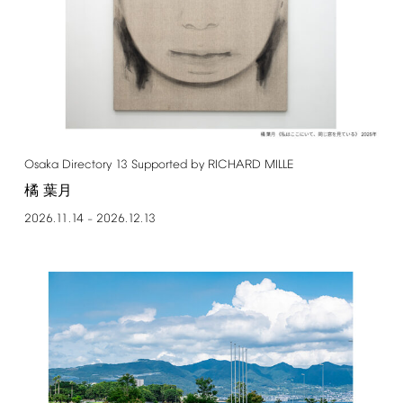
Osaka
Directory
13
Supported
by
RICHARD
MILLE
橘 葉月
2026.11.14
2026.12.13
–