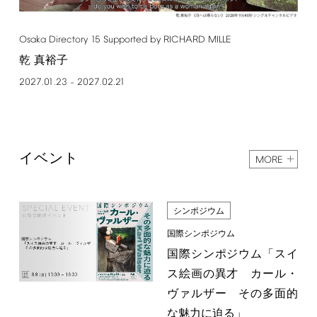
Osaka
Directory
15
Supported
by
RICHARD
MILLE
乾 真裕子
2027.01.23
2027.02.21
–
イベント
MORE
シンポジウム
国際シンポジウム
国際シンポジウム「スイ
ス絵画の異才 カール・
ヴァルザー その多面的
な魅力に迫る」