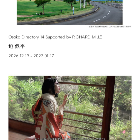
Osaka
Directory
14
Supported
by
RICHARD
MILLE
迫 鉄平
2026.12.19
2027.01.17
–