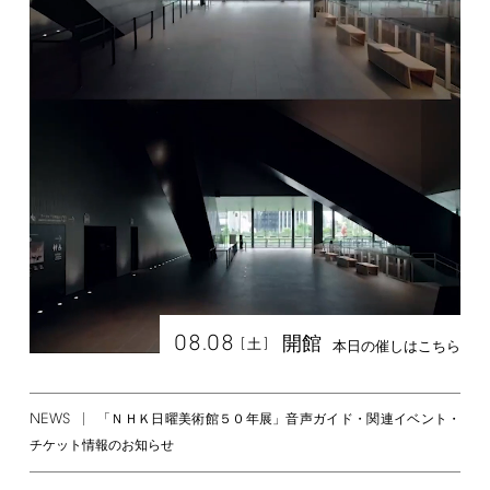
08.08
開館
[
]
土
本日の催しはこちら
NEWS
「ＮＨＫ日曜美術館５０年展」音声ガイド・関連イベント・
チケット情報のお知らせ