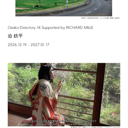
Osaka
Directory
14
Supported
by
RICHARD
MILLE
迫 鉄平
2026.12.19
2027.01.17
–