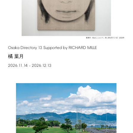
Osaka
Directory
13
Supported
by
RICHARD
MILLE
橘 葉月
2026.11.14
2026.12.13
–