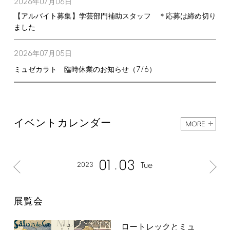
2026
07
06
年
月
日
【アルバイト募集】学芸部門補助スタッフ ＊応募は締め切り
ました
2026
07
05
年
月
日
7/6
ミュゼカラト 臨時休業のお知らせ（
）
イベントカレンダー
MORE
01
03
2023
Tue
展覧会
ロートレックとミュ