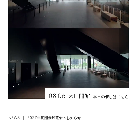
08.06
開館
[
]
木
本日の催しはこちら
NEWS
2027
年度開催展覧会のお知らせ