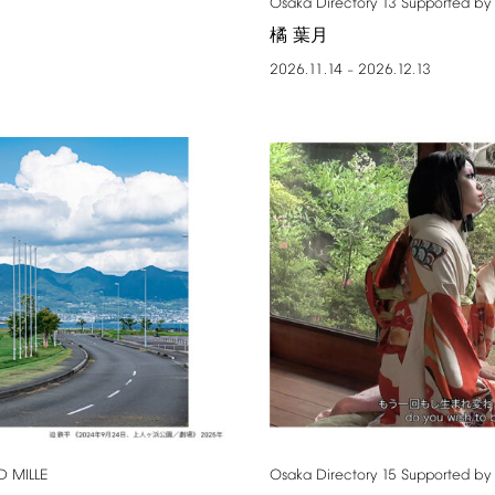
Osaka
Directory
13
Supported
by
橘 葉月
2026.11.14
2026.12.13
–
D
MILLE
Osaka
Directory
15
Supported
by