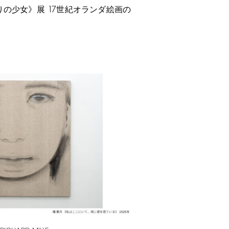
17
りの少女》展
世紀オランダ絵画の