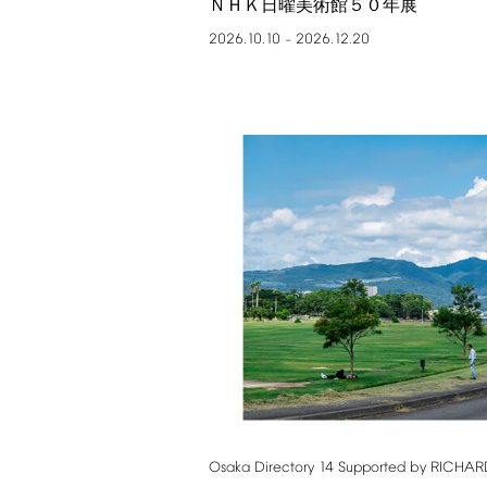
ＮＨＫ日曜美術館５０年展
2026.10.10
2026.12.20
–
Osaka
Directory
14
Supported
by
RICHAR