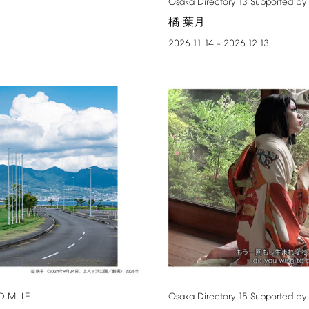
Osaka
Directory
13
Supported
by
橘 葉月
2026.11.14
2026.12.13
–
D
MILLE
Osaka
Directory
15
Supported
by