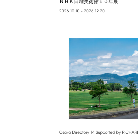
ＮＨＫ日曜美術館５０年展
2026.10.10
2026.12.20
–
Osaka
Directory
14
Supported
by
RICHAR