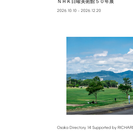
ＮＨＫ日曜美術館５０年展
2026.10.10
2026.12.20
–
Osaka
Directory
14
Supported
by
RICHAR