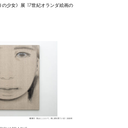
17
りの少女》展
世紀オランダ絵画の