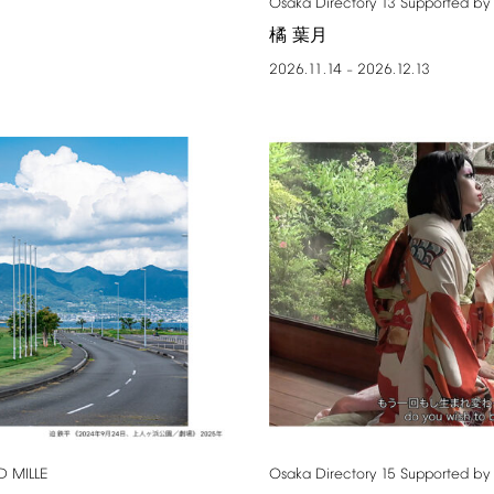
Osaka
Directory
13
Supported
by
橘 葉月
2026.11.14
2026.12.13
–
D
MILLE
Osaka
Directory
15
Supported
by