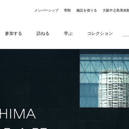
メンバーシップ
寄附
施設を借りる
大阪中之島美術
参加する
訪ねる
学ぶ
コレクション