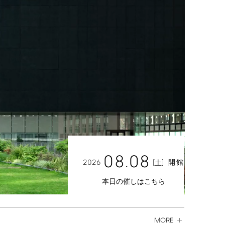
08.08
2026
[
]
開館
土
本日の催しはこちら
MORE