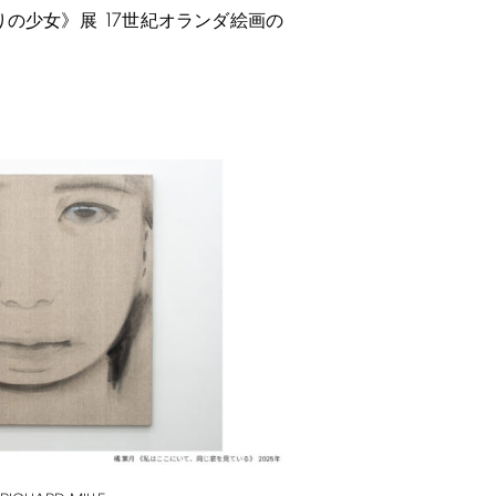
17
りの少女》展
世紀オランダ絵画の