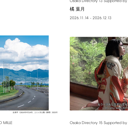
Osaka
Directory
13
Supported
by
橘 葉月
2026.11.14
2026.12.13
–
D
MILLE
Osaka
Directory
15
Supported
by