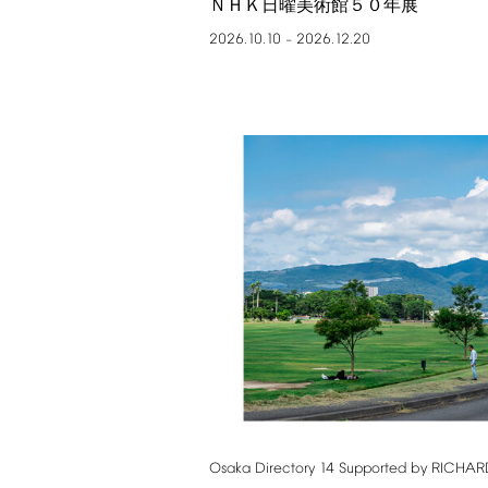
ＮＨＫ日曜美術館５０年展
2026.10.10
2026.12.20
–
Osaka
Directory
14
Supported
by
RICHAR