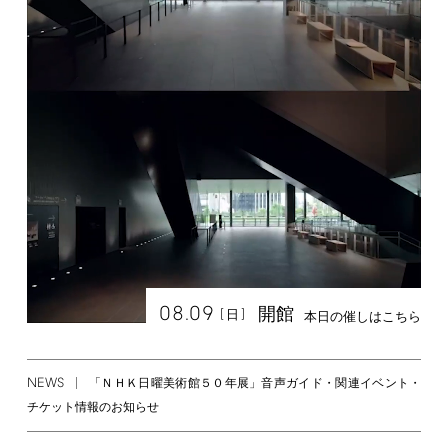
08.09
開館
[
]
日
本日の催しはこちら
NEWS
「ＮＨＫ日曜美術館５０年展」音声ガイド・関連イベント・
チケット情報のお知らせ