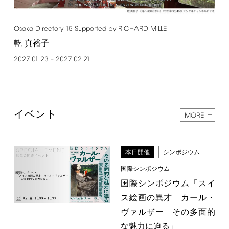
Osaka
Directory
15
Supported
by
RICHARD
MILLE
乾 真裕子
2027.01.23
2027.02.21
–
イベント
MORE
本日開催
シンポジウム
国際シンポジウム
国際シンポジウム「スイ
ス絵画の異才 カール・
ヴァルザー その多面的
な魅力に迫る」