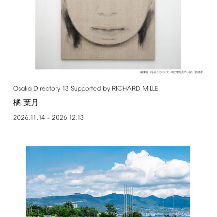
Osaka
Directory
13
Supported
by
RICHARD
MILLE
橘 葉月
2026.11.14
2026.12.13
–