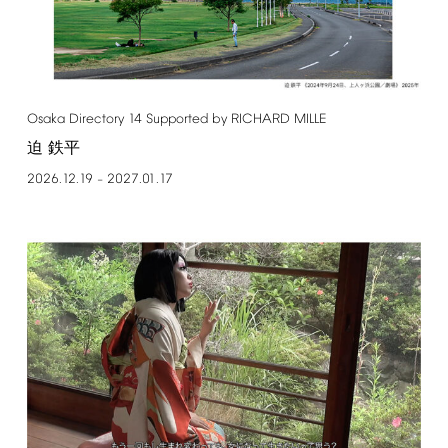
Osaka
Directory
14
Supported
by
RICHARD
MILLE
迫 鉄平
2026.12.19
2027.01.17
–