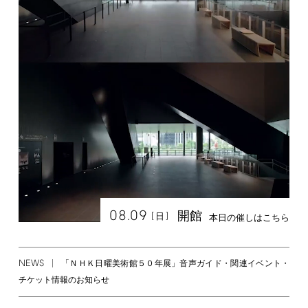
08.09
開館
[
]
日
本日の催しはこちら
NEWS
「ＮＨＫ日曜美術館５０年展」音声ガイド・関連イベント・
チケット情報のお知らせ