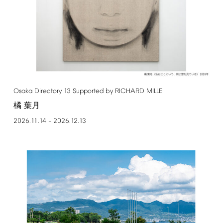
Osaka
Directory
13
Supported
by
RICHARD
MILLE
橘 葉月
2026.11.14
2026.12.13
–