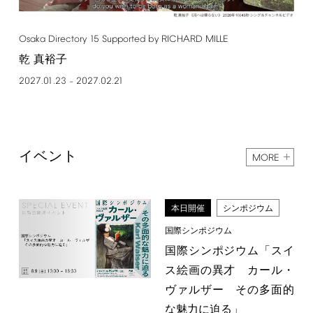
Osaka
Directory
15
Supported
by
RICHARD
MILLE
乾 真裕子
2027.01.23
2027.02.21
–
イベント
MORE
本日開催
シンポジウム
国際シンポジウム
国際シンポジウム「スイ
ス絵画の異才 カール・
ヴァルザー その多面的
な魅力に迫る」