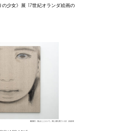
17
りの少女》展
世紀オランダ絵画の