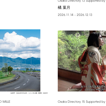
Osaka
Directory
13
Supported
by
橘 葉月
2026.11.14
2026.12.13
–
D
MILLE
Osaka
Directory
15
Supported
by