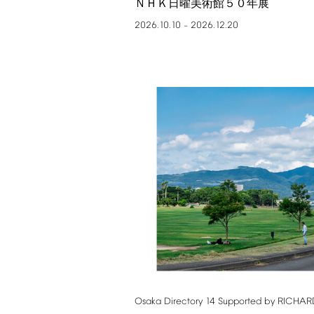
ＮＨＫ日曜美術館５０年展
2026.10.10
2026.12.20
–
Osaka
Directory
14
Supported
by
RICHAR