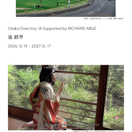
Osaka
Directory
14
Supported
by
RICHARD
MILLE
迫 鉄平
2026.12.19
2027.01.17
–