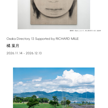
Osaka
Directory
13
Supported
by
RICHARD
MILLE
橘 葉月
2026.11.14
2026.12.13
–